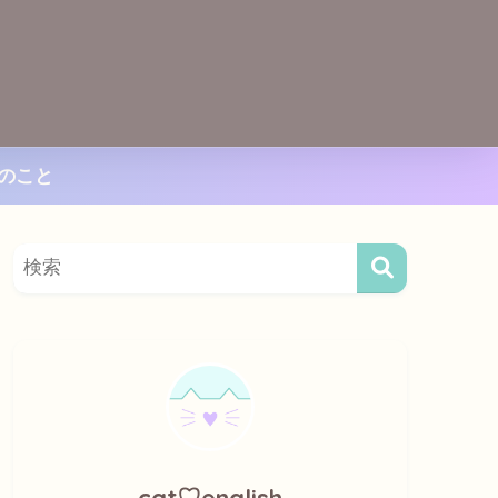
のこと
cat♡english