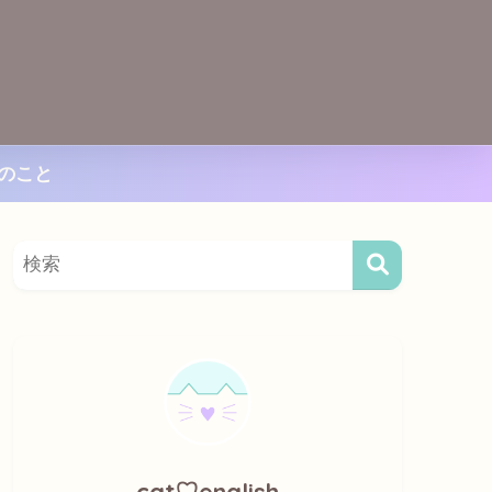
のこと
cat♡english